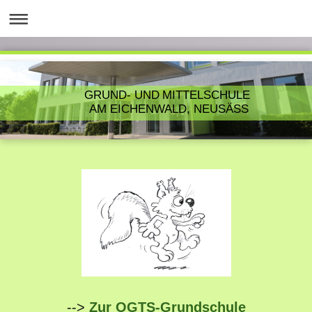
GRUND- UND MITTELSCHULE
AM EICHENWALD, NEUSÄSS
-->
Zur OGTS-Grundschule